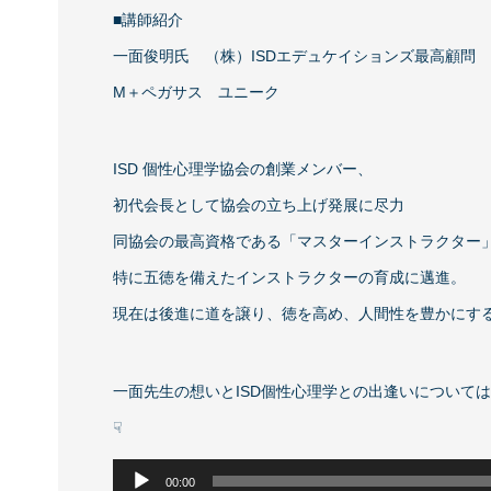
■講師紹介
一面俊明氏 （株）ISDエデュケイションズ最高顧問
M＋ペガサス ユニーク
ISD 個性心理学協会の創業メンバー、
初代会長として協会の立ち上げ発展に尽力
同協会の最高資格である「マスターインストラクター
特に五徳を備えたインストラクターの育成に邁進。
現在は後進に道を譲り、徳を高め、人間性を豊かにす
一面先生の想いとISD個性心理学との出逢いについて
☟
音
00:00