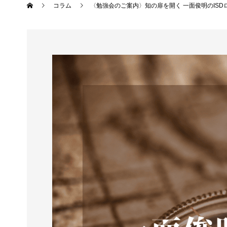
コラム
〈勉強会のご案内〉知の扉を開く 一面俊明のISD