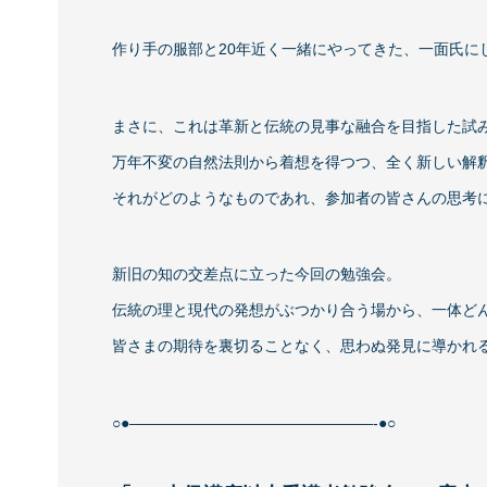
作り手の服部と20年近く一緒にやってきた、一面氏に
まさに、これは革新と伝統の見事な融合を目指した試
万年不変の自然法則から着想を得つつ、全く新しい解
それがどのようなものであれ、参加者の皆さんの思考
新旧の知の交差点に立った今回の勉強会。
伝統の理と現代の発想がぶつかり合う場から、一体ど
皆さまの期待を裏切ることなく、思わぬ発見に導かれ
○●————————————————-●○