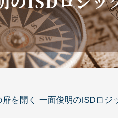
扉を開く 一面俊明のISDロジ