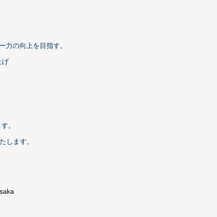
ター力の向上を目指す。
上げ
ます。
たします。
osaka